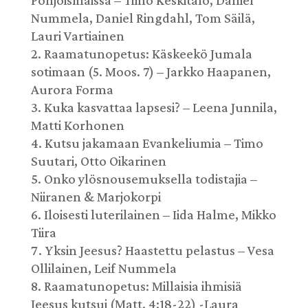
Pohjoismaissa – Timo Keskitalo, Daniel
Nummela, Daniel Ringdahl, Tom Säilä,
Lauri Vartiainen
Raamatunopetus: Käskeekö Jumala
sotimaan (5. Moos. 7) – Jarkko Haapanen,
Aurora Forma
Kuka kasvattaa lapsesi? – Leena Junnila,
Matti Korhonen
Kutsu jakamaan Evankeliumia – Timo
Suutari, Otto Oikarinen
Onko ylösnousemuksella todistajia –
Niiranen & Marjokorpi
Iloisesti luterilainen – Iida Halme, Mikko
Tiira
Yksin Jeesus? Haastettu pelastus – Vesa
Ollilainen, Leif Nummela
Raamatunopetus: Millaisia ihmisiä
Jeesus kutsui (Matt. 4:18-22) -Laura