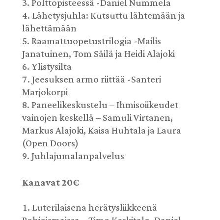
Polttopisteessä -Daniel Nummela
Lähetysjuhla: Kutsuttu lähtemään ja
lähettämään
Raamattuopetustrilogia -Mailis
Janatuinen, Tom Säilä ja Heidi Alajoki
Ylistysilta
Jeesuksen armo riittää -Santeri
Marjokorpi
Paneelikeskustelu – Ihmisoiikeudet
vainojen keskellä – Samuli Virtanen,
Markus Alajoki, Kaisa Huhtala ja Laura
(Open Doors)
Juhlajumalanpalvelus
Kanavat 20€
Luterilaisena herätysliikkeenä